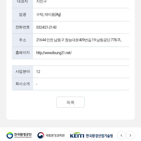
대표자
지민구
업종
수탁, 재이용(Ag)
전화번호
032-821-2143
주소
21644 인천 남동구 청능대로409번길 19 남동공단 77B-7L
홈페이지
http://www.ilsung21.net/
사업분야
12
회사소개
-
목록