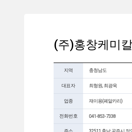
(주)홍창케미
지역
충청남도
대표자
최형원, 최광욱
업종
재이용(폐알카리)
전화번호
041-853-7338
주소
32511 충남 공주시 